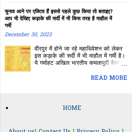
शामिल हुए।
चुनाव आने पर एक्टिव हैं इससे पहले कुछ किया तो बताइए?
आप भी देखिए कड़ाके की सर्दी में भी किस तरह है माहौल में
गर्मी
December 30, 2023
वीरपुर में होने जा रहे महाधिवेशन को लेकर
इस कड़ाके की सर्दी में भी माहौल में गर्मी है।
ये गर्माहट अखिल भारतीय कमलापुरी वैश्य
महासभा अध्यक्ष चुनाव तक जारी रहने की
उम्मीद है। अध्यक्ष चुनाव और महासभा के
READ MORE
कामकाज को लेकर कमलापुरी समाज के
लोग कई तरह के सवाल कर रहे हैं। जनता
का काम है सवाल करना। अगर आप उनके
उम्मीदों पर खड़ा नहीं उतरेंगे...उम्मीद के
HOME
लायक काम नहीं करेंगे तो, वो आपसे पूछेंगे ही
और आपको जवाब देना ही होगा। जवाबदेही
ली है तो जवाब तो देना ही होगा।