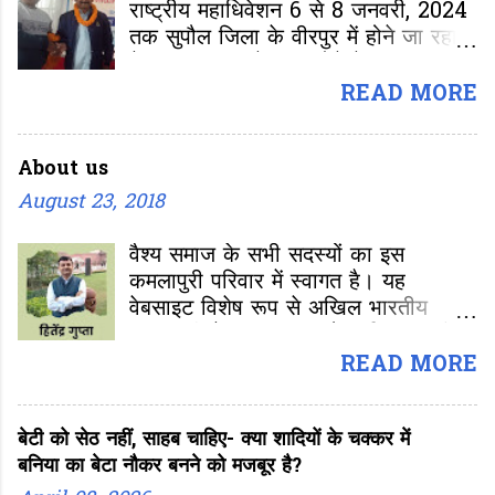
तो EMI के चक्कर में रिटायर होने तक
राष्ट्रीय महाधिवेशन 6 से 8 जनवरी, 2024
गुलामी करने को मजबूर है।
तक सुपौल जिला के वीरपुर में होने जा रहा
है। साल 1915 में गठन होने के बाद यह
अखिल भारतीय कमलापुरी वैश्य महासभा की
READ MORE
14वीं राष्ट्रीय बैठक होगी। महाधिवेशन की
इस बैठक में मुख्य रूप से अध्यक्ष का चुनाव
About us
होना है।
August 23, 2018
वैश्य समाज के सभी सदस्यों का इस
कमलापुरी परिवार में स्वागत है। यह
वेबसाइट विशेष रूप से अखिल भारतीय
कमलापुरी वैश्य महासभा और दुनिया भर में
फैले हमारे समस्त स्वजातीय बंधुओं के लिए
READ MORE
समर्पित है। हमारा मुख्य उद्देश्य कमलापुरी
वैश्य समाज के हर सदस्य को एक डिजिटल
बेटी को सेठ नहीं, साहब चाहिए- क्या शादियों के चक्कर में
मंच उपलब्ध कराना है, जहां हम अपनी जड़ों,
बनिया का बेटा नौकर बनने को मजबूर है?
अपनी संस्कृति और अपने गौरवशाली इतिहास