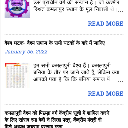
उस प्राचीन वर्ग की सन्तान है। जो कश्मीर
स्थित कमलापुर स्थान के मूल निवासी थे।
कमलापुर कश्मीर में 8वीं शताब्दी काल में एक
समृद्ध नगर था। इसका वर्णन 12वीं शताब्दी में
READ MORE
चित्रित कश्मीर के महाकवि कल्हण के
प्रख्यात संस्कृत इतिहास ग्रन्थ राजतरंगिनी
वैश्य घटक- वैश्य समाज के सभी घटकों के बारे में जानिए
में हैं। कमलापुरी के मूल निवासी होने के
कारण यह वैश्य उपवर्ग कमलापुरी के नाम से
January 06, 2022
जाना जाता है।
हम सभी कमलापुरी वैश्य हैं। कमलापुरी
बनिया के तौर पर जाने जाते हैं, लेकिन क्या
आपको पता है कि कि बनिया समाज में
कितने प्रकार के बनिया हैं। कमलापुरी,
रौनियार, तैलिक, साहू, अग्रवाल, परवाल ना
READ MORE
जाने क्या-क्या। अन्तर्राष्ट्रीय वैश्य
महासम्मेलन की ओर से वैश्य समाज के बारे में
कमलापुरी वैश्य को पिछड़ा वर्ग केंद्रीय सूची में शामिल करने
जुटाई गई जानकारी के अनुसार
के लिए सांसद रमा देवी ने लिखा पत्र, केंद्रीय मंत्री से
मिले अध्यक्ष जयराम प्रसाद गुप्ता