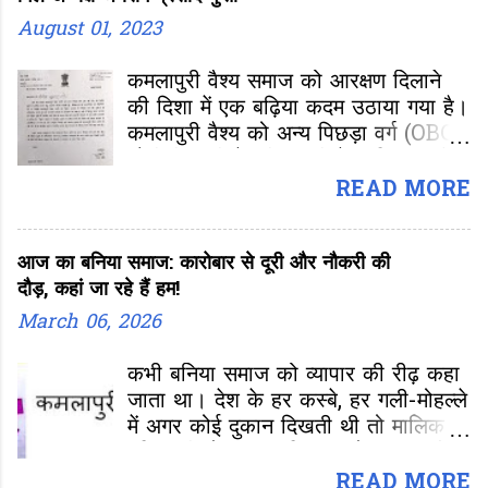
August 01, 2023
कमलापुरी वैश्य समाज को आरक्षण दिलाने
की दिशा में एक बढ़िया कदम उठाया गया है।
कमलापुरी वैश्य को अन्य पिछड़ा वर्ग (OBC-
ओबीसी ) की केंद्रीय सूची में शामिल करने
के लिए सांसद रमा देवी ने केंद्रीय सामाजिक
READ MORE
न्याय एवं अधिकारिता मंत्री वीरेंद्र कुमार को
पत्र लिखा है। केंद्रीय मंत्री को लिखे पत्र
आज का बनिया समाज: कारोबार से दूरी और नौकरी की
में सामाजिक न्याय एवं अधिकारिता संबंधी
दौड़, कहां जा रहे हैं हम!
स्थायी समिति की सहसभापति रामादेवी ने
कमलापुरी वैश्य जाति को अन्य पिछड़ा वर्ग
March 06, 2026
की केंद्रीय सूची में शामिल करने के लिए
उचित कदम उठाने की मांग की है।
कभी बनिया समाज को व्यापार की रीढ़ कहा
जाता था। देश के हर कस्बे, हर गली-मोहल्ले
में अगर कोई दुकान दिखती थी तो मालिक
बनिया ही होता था। किराना हो, कपड़ा हो,
गहना हो या अनाज “बनिया” नाम अपने आप
READ MORE