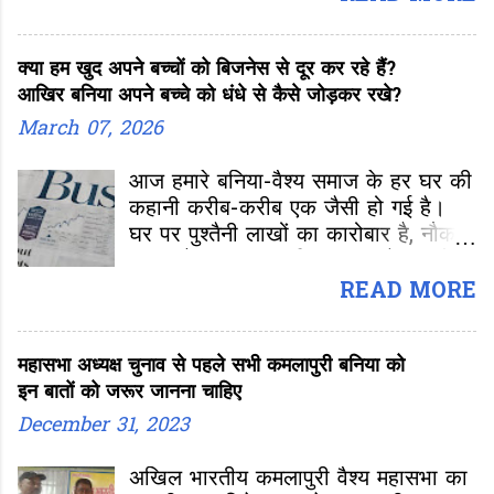
में भरोसे का प्रतीक था। लेकिन आज
तस्वीर बदल रही है- बनिया के बेटे दुकान
क्या हम खुद अपने बच्चों को बिजनेस से दूर कर रहे हैं?
छोड़कर नौकरी की
आखिर बनिया अपने बच्चे को धंधे से कैसे जोड़कर रखे?
March 07, 2026
आज हमारे बनिया-वैश्य समाज के हर घर की
कहानी करीब-करीब एक जैसी हो गई है।
घर पर पुश्तैनी लाखों का कारोबार है, नौकर-
चाकर हैं, पर घर का चिराग, घर से हजारों
मील दूर किसी शहर में फाइल लेकर बॉस के
READ MORE
आगे-पीछे चक्कर काट रहा है। वह अपना
जमा-जमाया बिजनेस छोड़, कुछ हजार की
महासभा अध्यक्ष चुनाव से पहले सभी कमलापुरी बनिया को
नौकरी के पीछे भाग रहा है। कंपनी के दिए
इन बातों को जरूर जानना चाहिए
टार्गेट पूरे करने के लिए कंप्यूटर की स्क्रीन
पर दिन-रात आंखें गड़ाए बैठा है और किराए
December 31, 2023
के एक छोटे से मकान में जिंदगी बसर कर
रहा है। अगर अपना मकान-गाड़ी ले भी ली,
अखिल भारतीय कमलापुरी वैश्य महासभा का