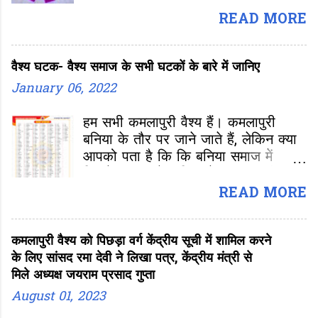
कमलापुर कश्मीर में 8वीं शताब्दी काल में एक
m
समृद्ध नगर था। इसका वर्णन 12वीं शताब्दी में
READ MORE
e
चित्रित कश्मीर के महाकवि कल्हण के
n
प्रख्यात संस्कृत इतिहास ग्रन्थ राजतरंगिनी
t
वैश्य घटक- वैश्य समाज के सभी घटकों के बारे में जानिए
में हैं। कमलापुरी के मूल निवासी होने के
कारण यह वैश्य उपवर्ग कमलापुरी के नाम से
January 06, 2022
जाना जाता है।
हम सभी कमलापुरी वैश्य हैं। कमलापुरी
बनिया के तौर पर जाने जाते हैं, लेकिन क्या
आपको पता है कि कि बनिया समाज में
कितने प्रकार के बनिया हैं। कमलापुरी,
रौनियार, तैलिक, साहू, अग्रवाल, परवाल ना
READ MORE
जाने क्या-क्या। अन्तर्राष्ट्रीय वैश्य
महासम्मेलन की ओर से वैश्य समाज के बारे में
कमलापुरी वैश्य को पिछड़ा वर्ग केंद्रीय सूची में शामिल करने
जुटाई गई जानकारी के अनुसार
के लिए सांसद रमा देवी ने लिखा पत्र, केंद्रीय मंत्री से
मिले अध्यक्ष जयराम प्रसाद गुप्ता
August 01, 2023