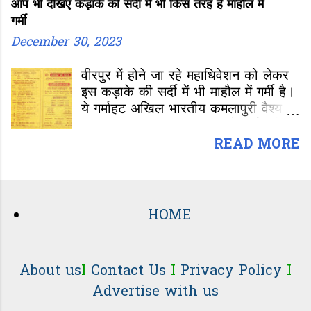
आप भी देखिए कड़ाके की सर्दी में भी किस तरह है माहौल में
गर्मी
December 30, 2023
वीरपुर में होने जा रहे महाधिवेशन को लेकर
इस कड़ाके की सर्दी में भी माहौल में गर्मी है।
ये गर्माहट अखिल भारतीय कमलापुरी वैश्य
महासभा अध्यक्ष चुनाव तक जारी रहने की
उम्मीद है। अध्यक्ष चुनाव और महासभा के
READ MORE
कामकाज को लेकर कमलापुरी समाज के
लोग कई तरह के सवाल कर रहे हैं। जनता
का काम है सवाल करना। अगर आप उनके
उम्मीदों पर खड़ा नहीं उतरेंगे...उम्मीद के
HOME
लायक काम नहीं करेंगे तो, वो आपसे पूछेंगे ही
और आपको जवाब देना ही होगा। जवाबदेही
ली है तो जवाब तो देना ही होगा।
About us
I
Contact Us
I
Privacy Policy
I
Advertise with us