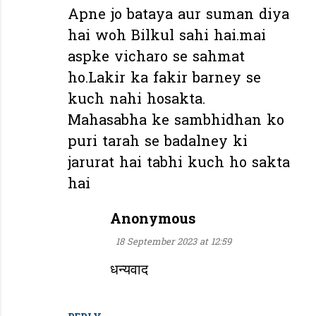
o
Apne jo bataya aur suman diya
m
hai woh Bilkul sahi hai.mai
m
aspke vicharo se sahmat
e
ho.Lakir ka fakir barney se
n
kuch nahi hosakta.
t
Mahasabha ke sambhidhan ko
s
puri tarah se badalney ki
jarurat hai tabhi kuch ho sakta
hai
Anonymous
18 September 2023 at 12:59
धन्यवाद