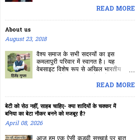
है। साल 1915 में गठन होने के बाद यह
अखिल भारतीय कमलापुरी वैश्य महासभा की
READ MORE
14वीं राष्ट्रीय बैठक होगी। महाधिवेशन की
इस बैठक में मुख्य रूप से अध्यक्ष का चुनाव
About us
होना है।
August 23, 2018
वैश्य समाज के सभी सदस्यों का इस
कमलापुरी परिवार में स्वागत है। यह
वेबसाइट विशेष रूप से अखिल भारतीय
कमलापुरी वैश्य महासभा और दुनिया भर में
फैले हमारे समस्त स्वजातीय बंधुओं के लिए
READ MORE
समर्पित है। हमारा मुख्य उद्देश्य कमलापुरी
वैश्य समाज के हर सदस्य को एक डिजिटल
बेटी को सेठ नहीं, साहब चाहिए- क्या शादियों के चक्कर में
मंच उपलब्ध कराना है, जहां हम अपनी जड़ों,
बनिया का बेटा नौकर बनने को मजबूर है?
अपनी संस्कृति और अपने गौरवशाली इतिहास
को साझा कर सकें। हमारा मुख्य उद्देश्य:-
April 08, 2026
समाज को एक सूत्र में पिरोना: भौगोलिक
दूरियों को मिटाकर कमलापुरी परिवार के
आज हम एक ऐसी कड़वी सच्चाई पर बात