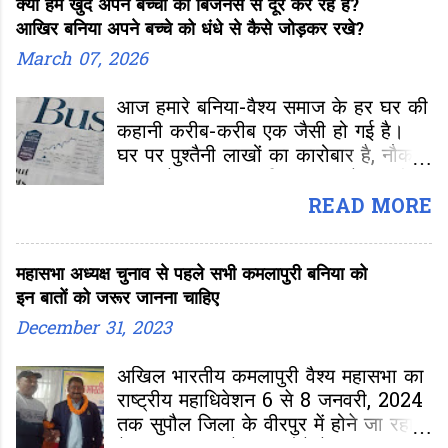
क्या हम खुद अपने बच्चों को बिजनेस से दूर कर रहे हैं?
छोड़कर नौकरी की
आखिर बनिया अपने बच्चे को धंधे से कैसे जोड़कर रखे?
March 07, 2026
आज हमारे बनिया-वैश्य समाज के हर घर की
कहानी करीब-करीब एक जैसी हो गई है।
घर पर पुश्तैनी लाखों का कारोबार है, नौकर-
चाकर हैं, पर घर का चिराग, घर से हजारों
मील दूर किसी शहर में फाइल लेकर बॉस के
READ MORE
आगे-पीछे चक्कर काट रहा है। वह अपना
जमा-जमाया बिजनेस छोड़, कुछ हजार की
महासभा अध्यक्ष चुनाव से पहले सभी कमलापुरी बनिया को
नौकरी के पीछे भाग रहा है। कंपनी के दिए
इन बातों को जरूर जानना चाहिए
टार्गेट पूरे करने के लिए कंप्यूटर की स्क्रीन
पर दिन-रात आंखें गड़ाए बैठा है और किराए
December 31, 2023
के एक छोटे से मकान में जिंदगी बसर कर
रहा है। अगर अपना मकान-गाड़ी ले भी ली,
अखिल भारतीय कमलापुरी वैश्य महासभा का
तो EMI के चक्कर में रिटायर होने तक
राष्ट्रीय महाधिवेशन 6 से 8 जनवरी, 2024
गुलामी करने को मजबूर है।
तक सुपौल जिला के वीरपुर में होने जा रहा