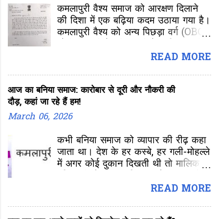
कमलापुरी वैश्य समाज को आरक्षण दिलाने
की दिशा में एक बढ़िया कदम उठाया गया है।
कमलापुरी वैश्य को अन्य पिछड़ा वर्ग (OBC-
ओबीसी ) की केंद्रीय सूची में शामिल करने
के लिए सांसद रमा देवी ने केंद्रीय सामाजिक
READ MORE
न्याय एवं अधिकारिता मंत्री वीरेंद्र कुमार को
पत्र लिखा है। केंद्रीय मंत्री को लिखे पत्र
आज का बनिया समाज: कारोबार से दूरी और नौकरी की
में सामाजिक न्याय एवं अधिकारिता संबंधी
दौड़, कहां जा रहे हैं हम!
स्थायी समिति की सहसभापति रामादेवी ने
कमलापुरी वैश्य जाति को अन्य पिछड़ा वर्ग
March 06, 2026
की केंद्रीय सूची में शामिल करने के लिए
उचित कदम उठाने की मांग की है।
कभी बनिया समाज को व्यापार की रीढ़ कहा
जाता था। देश के हर कस्बे, हर गली-मोहल्ले
में अगर कोई दुकान दिखती थी तो मालिक
बनिया ही होता था। किराना हो, कपड़ा हो,
गहना हो या अनाज “बनिया” नाम अपने आप
READ MORE
में भरोसे का प्रतीक था। लेकिन आज
तस्वीर बदल रही है- बनिया के बेटे दुकान